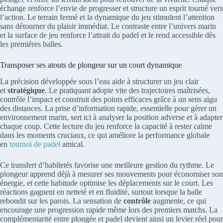
échange renforce l’envie de progresser et structure un esprit tourné vers
l’action. Le terrain fermé et la dynamique du jeu stimulent l’attention
sans détourner du plaisir immédiat. Le contraste entre l’univers marin
et la surface de jeu renforce l’attrait du padel et le rend accessible dès
les premières balles.
Transposer ses atouts de plongeur sur un court dynamique
La précision développée sous l’eau aide à structurer un jeu clair
et
stratégique
. Le pratiquant adopte vite des trajectoires maîtrisées,
contrôle l’impact et construit des points efficaces grâce à un sens aigu
des distances. La prise d’information rapide, essentielle pour gérer un
environnement marin, sert ici à analyser la position adverse et à adapter
chaque coup. Cette lecture du jeu renforce la capacité à rester calme
dans les moments cruciaux, ce qui améliore la performance globale
en
tournoi de padel
amical.
Ce transfert d’habiletés favorise une meilleure gestion du rythme. Le
plongeur apprend déjà à mesurer ses mouvements pour économiser son
énergie, et cette habitude optimise les déplacements sur le court. Les
réactions gagnent en netteté et en fluidité, surtout lorsque la balle
rebondit sur les parois. La sensation de
contrôle
augmente, ce qui
encourage une progression rapide même lors des premiers matchs. La
complémentarité entre plongée et padel devient ainsi un levier réel pour